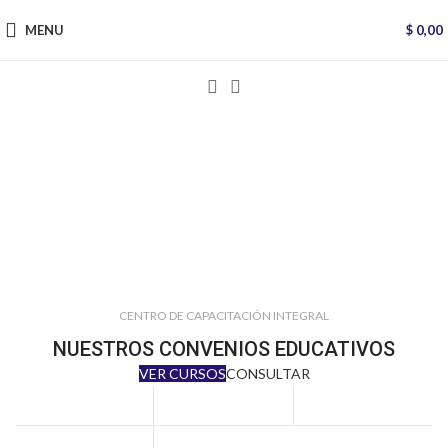
MENU
$
0,00
Formate desde
cualquier lugar
del mundo
MÁS INFO
CENTRO DE CAPACITACIÓN INTEGRAL
NUESTROS CONVENIOS EDUCATIVOS
VER CURSOS
CONSULTAR