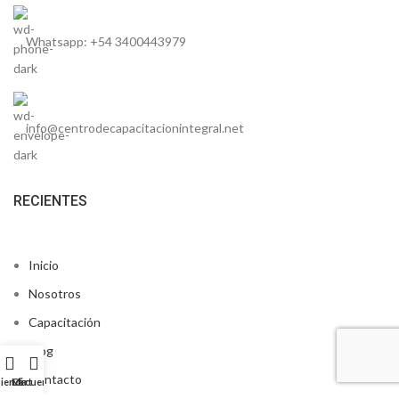
Whatsapp: +54 3400443979
info@centrodecapacitacionintegral.net
RECIENTES
Inicio
Nosotros
Capacitación
Blog
Contacto
ienda
Mi cuenta
Cart