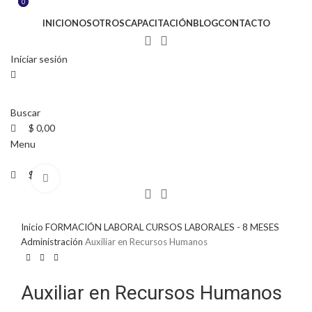
0
0
INICIO
NOSOTROS
CAPACITACIÓN
BLOG
CONTACTO
Iniciar sesión
Buscar
$
0,00
Menu
$
0,00
Click to enlarge
Inicio
FORMACIÓN LABORAL
CURSOS LABORALES - 8 MESES
Administración
Auxiliar en Recursos Humanos
Auxiliar en Recursos Humanos