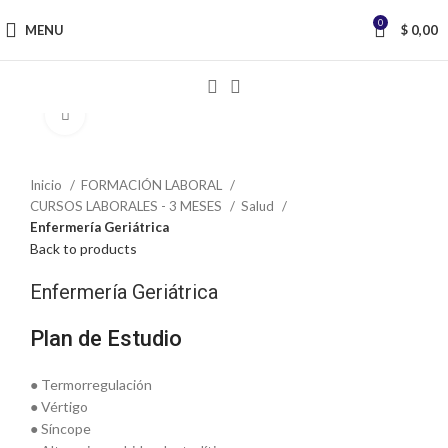
0
MENU
$
0,00
Click to enlarge
Inicio
FORMACIÓN LABORAL
CURSOS LABORALES - 3 MESES
Salud
Enfermería Geriátrica
Back to products
Enfermería Geriátrica
Plan de Estudio
● Termorregulación
● Vértigo
● Síncope