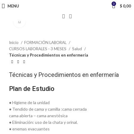
0
MENU
$
0,00
Click to enlarge
Inicio
FORMACIÓN LABORAL
CURSOS LABORALES - 3 MESES
Salud
Técnicas y Procedimientos en enfermería
Técnicas y Procedimientos en enfermería
Plan de Estudio
● Higiene de la unidad
● Tendido de cama y camilla :cama cerrada
cama abierta – cama anestésica
● Eliminación: uso de la chata y orinal.
● enemas evacuantes