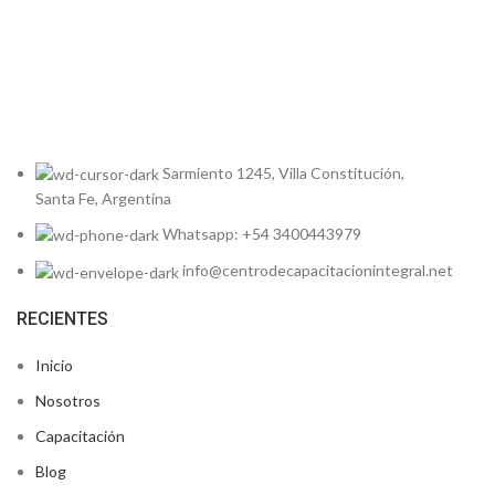
Ge
Sal
Sarmiento 1245, Villa Constitución,
Santa Fe, Argentina
Whatsapp: +54 3400443979
info@centrodecapacitacionintegral.net
RECIENTES
Inicio
Nosotros
Capacitación
Blog