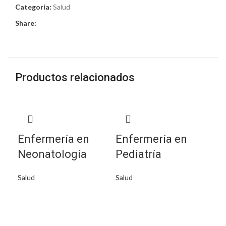
Categoría:
Salud
Share:
Productos relacionados
Enfermería en
Enfermería en
Neonatología
Pediatría
Salud
Salud
En