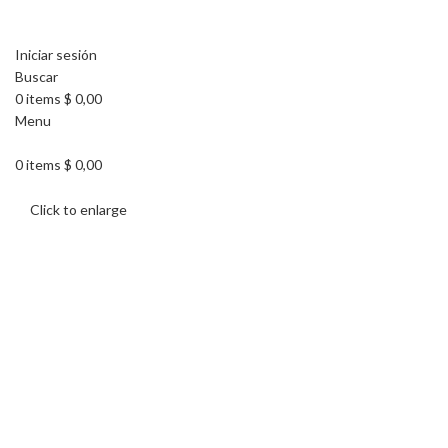
Iniciar sesión
Buscar
0
items
$
0,00
Menu
0
items
$
0,00
Click to enlarge