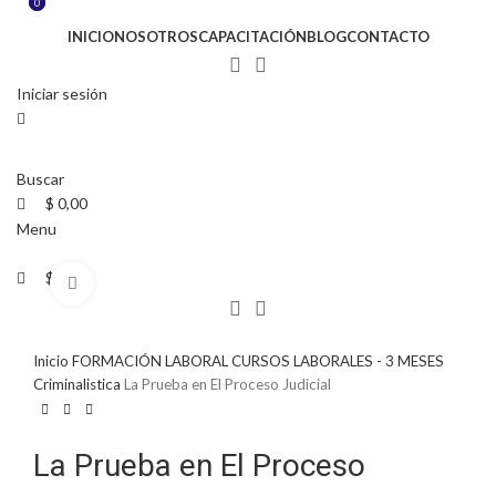
0
0
INICIO
NOSOTROS
CAPACITACIÓN
BLOG
CONTACTO
Iniciar sesión
Buscar
$
0,00
Menu
$
0,00
Click to enlarge
Inicio
FORMACIÓN LABORAL
CURSOS LABORALES - 3 MESES
Criminalistica
La Prueba en El Proceso Judicial
La Prueba en El Proceso