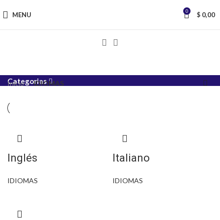
0
MENU
$
0,00
Categorias
Inicio
IDIOMAS
Inglés
Italiano
IDIOMAS
IDIOMAS